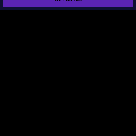
ABOUT US
PRIVACY POLICY
RESPONSIBLE GAMING
TERMS & CONDITIONS
BETTING RULES
CONTACTS
FAQS