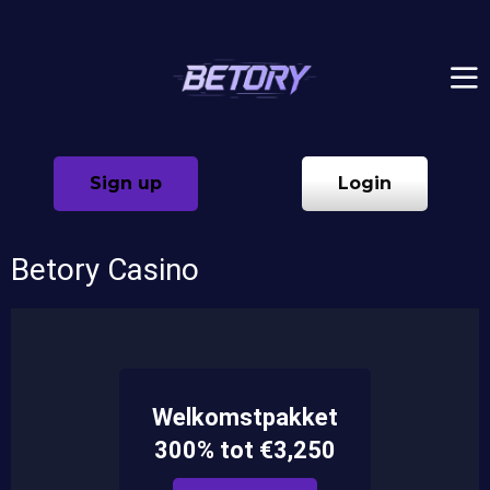
Sign up
Login
Betory Casino
Welkomstpakket
300% tot €3,250