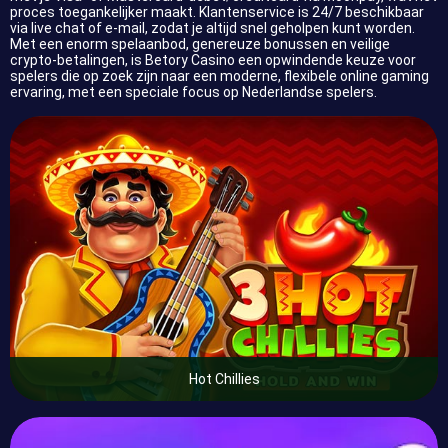
proces toegankelijker maakt. Klantenservice is 24/7 beschikbaar
via live chat of e-mail, zodat je altijd snel geholpen kunt worden.
Met een enorm spelaanbod, genereuze bonussen en veilige
crypto-betalingen, is Betory Casino een opwindende keuze voor
spelers die op zoek zijn naar een moderne, flexibele online gaming
ervaring, met een speciale focus op Nederlandse spelers.
Hot Chillies